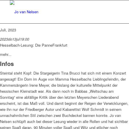
Juli, 2023
2023
do
13
jul
19:00
Hesselbach-Lesung: Die Panne
Frankfurt
mehr...
Infos
Steintal steht Kopf: Die Stargeigerin Tina Brucci hat sich mit einem Konzert
angesagt! Ein Dorn im Auge von Mamma Hesselbachs Lieblingsfeindin, der
Kammersängerin Irene Meyer, die bislang der kulturelle Mittelpunkt der
hessischen Kleinstadt war. Als dann noch in Babbas „Weltschau am
Sonntag“ eine abfällige Kritik über den letzten Meyerschen Liederabend
erscheint, ist das Maß voll. Und damit beginnt der Reigen der Verwicklungen,
wie ihn nur der Friedberger Autor und Kabarettist Wolf Schmidt in seinem
unnachahmlichen Stil zwischen zwei Buchdeckel bannen konnte. Jo van
Nelsen schlüpft auch bei dieser Lesung wieder in alle Rollen und hat sichtbar
seinen Spaß daran. 90 Minuten voller Spaß und Witz und etlicher noch