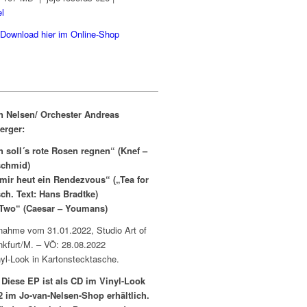
el
Download hier im Online-Shop
n Nelsen/ Orchester Andreas
erger:
 soll´s rote Rosen regnen“ (Knef –
chmid)
mir heut ein Rendezvous“ („Tea for
ch. Text: Hans Bradtke)
 Two“ (Caesar – Youmans)
nahme vom 31.01.2022, Studio Art of
nkfurt/M. – VÖ: 28.08.2022
yl-Look in Kartonstecktasche.
 Diese EP ist als CD im Vinyl-Look
2 im Jo-van-Nelsen-Shop erhältlich.