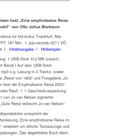
elsen liest „Eine empfindsame Reise
obil“ von Otto Julius Bierbaum
ahme für hr2-kultur, Frankfurt, Mai
PT: 167 Min. I jojo-records 027 I VÖ:
024 I
Inhaltsangabe
I
Hörbeispiel
ang: 1 USB-Stick 512 MB (versch.
it Band) l Auf dem USB-Stick
: mp3 o.g. Lesung in 3 Tracks, sowie
ie „Reise von 1902“ und Fotogalerie „Jo
n liest die Empfindsame Reise 2023“
andra Rauf) I 1 Geschenkverpackung
1 von Jo van Nelsen signierter
„Gute Reise wünscht Jo van Nelsen“
dioproduktion entspricht der
onlesung „Eine empfindsame Reise im
“, erweitert um etliche Textauszüge und
pielungen. Das abgebildete Buch dient