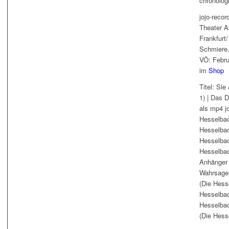
chronolog
jojo-reco
Theater A
Frankfurt/
Schmiere,
VÖ: Febr
im
Shop
Titel: Si
1) | Das 
als mp4 j
Hesselbach
Hesselbach
Hesselbac
Hesselbac
Anhänger 
Wahrsager
(Die Hess
Hesselbac
Hesselbac
(Die Hess