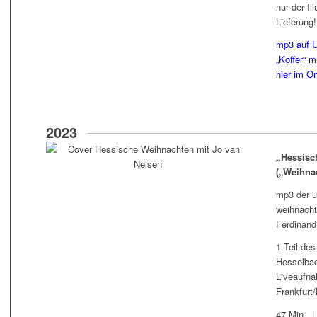
nur der Il
Lieferung!
mp3 auf 
„Koffer“ 
hier im O
2023
„Hessisc
(„Weihnac
mp3 der 
weihnachtl
Ferdinand
1.Teil de
Hesselbac
Liveaufn
Frankfurt
47 Min. |