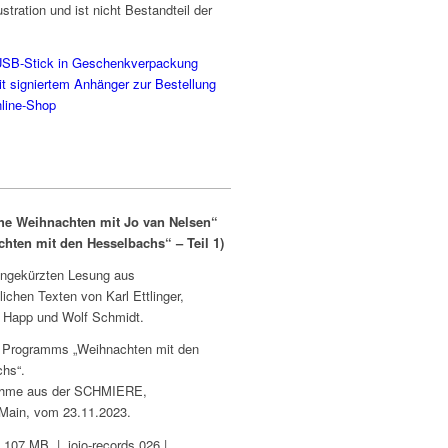
lustration und ist nicht Bestandteil der
USB-Stick in Geschenkverpackung
mit signiertem Anhänger zur Bestellung
nline-Shop
he Weihnachten mit Jo van Nelsen“
hten mit den Hesselbachs“ – Teil 1)
ungekürzten Lesung aus
ichen Texten von Karl Ettlinger,
 Happ und Wolf Schmidt.
s Programms „Weihnachten mit den
hs“.
ahme aus der SCHMIERE,
/Main, vom 23.11.2023.
 107 MB | jojo-records 026 |