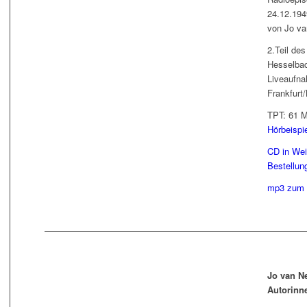
24.12.194
von Jo va
2.Teil de
Hesselbac
Liveaufn
Frankfurt
TPT: 61 Mi
Hörbeispi
CD in Wei
Bestellun
mp3 zum 
Jo van Ne
Autorinn