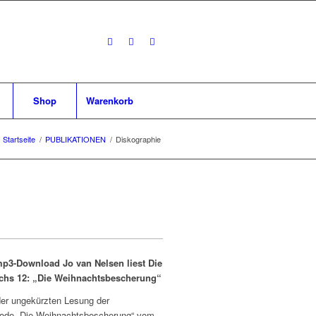
Shop
Warenkorb
Startseite
/
PUBLIKATIONEN
/
Diskographie
p3-Download Jo van Nelsen liest Die
chs 12: „Die Weihnachtsbescherung“
er ungekürzten Lesung der
sode „Die Weihnachtsbescherung“ vom