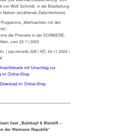
9 von Wolf Schmidt, in der Bearbeitung
n Nelsen (erzählende Zwischentexte).
s Programms „Weihnachten mit den
hs“.
ahme der Premiere in der SCHMIERE,
/Main, vom 23.11.2023
n. | jojo-records 029 | VÖ: 24.11.2024 |
el
hnachtskarte mit Umschlag zur
g im Online-Shop
Download im Online-Shop
lsen liest „Bubikopf & Bleistift –
en der Weimarer Republik“