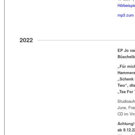
Hörbeispi
mp3 zum 
2022
EP Jo va
Büschelb
„Für mich
Hammers
„Schenk 
Two“, dts
„Tea For
Studioauf
June, Fra
CD im Vin
Achtung!
ab 9.12.2