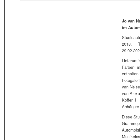
Jo van N
im Autom
Studioaufn
2018. I T
29.02.2
Lieferumf
Farben, m
enthalten
Fotogaler
van Nelse
von Alex
Koffer I 
Anhänger 
Diese Stu
Grammoph
Automobil
Musikeins