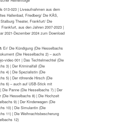
ischer Reihenfolge
rds 013-023 | Liveaufnahmen aus dem
ltes Hallenbad, Friedberg/ Die KÄS,
 Stalburg Theater, Frankfurt/ Die
 Frankfurt, aus den Jahren 2007-2023 |
uar 2021-Dezember 2024 zum Download
e & Er/ Die Kündigung (Die Hesselbachs
Dokument (Die Hesselbachs 2) – auch
ojo-video 001 | Das Techtelmechtel (Die
s 3) | Der Kriminalfall (Die
s 4) | Die Spezialistin (Die
hs 5) | Der röhrende Hirsch (Die
hs 6) – auch auf USB-Stick mit
| Die Panne (Die Hesselbachs 7) | Der
 (Die Hesselbachs 8) | Die Hochzeit
elbachs 9) | Der Kinderwagen (Die
hs 10) | Die Simulantin (Die
hs 11) | Die Weihnachtsbescherung
elbachs 12)