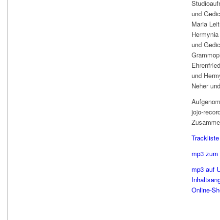
Studioauf
und Gedich
Maria Leit
Hermynia 
und Gedic
Grammopho
Ehrenfried
und Hermy
Neher und
Aufgenom
jojo-reco
Zusammens
Tracklist
mp3 zum 
mp3 auf U
Inhaltsan
Online-S