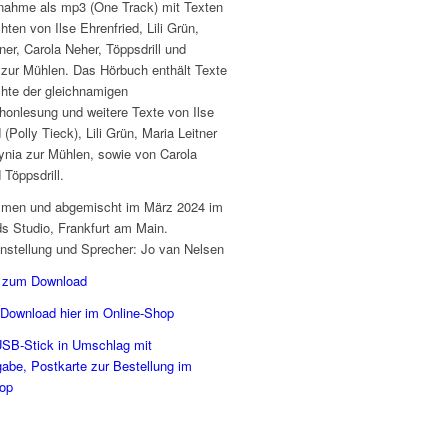
nahme als mp3 (One Track) mit Texten
ten von Ilse Ehrenfried, Lili Grün,
ner, Carola Neher, Töppsdrill und
zur Mühlen. Das Hörbuch enthält Texte
hte der gleichnamigen
nlesung und weitere Texte von Ilse
 (Polly Tieck), Lili Grün, Maria Leitner
nia zur Mühlen, sowie von Carola
 Töppsdrill.
men und abgemischt im März 2024 im
rds Studio, Frankfurt am Main.
tellung und Sprecher: Jo van Nelsen
e zum Download
Download hier im Online-Shop
SB-Stick in Umschlag mit
gabe, Postkarte zur Bestellung im
hop