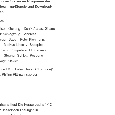
finden Sie sie im Programm der
treaming-Dienste und Download-
en.
de:
lsen: Gesang – Deniz Alatas: Gitarre –
l: Schlagzeug – Andreas
rger: Bass – Peter Klohmann:
 – Markus Lihocky: Saxophon –
Lösch: Trompete – Udo Salamon:
– Stephan Schlett: Posaune –
Vogt: Klavier
und Mix: Heinz Hess (Art of June)/
: Philipp Rittmannsperger
lsens liest Die Hesselbachs 1-12
r Hesselbach-Lesungen in