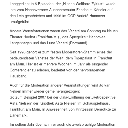
Langgedicht in 5 Episoden, der „Hinrich-Wolfhard-Zyklus“, wurde
ihm vom Hannoveraner Ausnahmeautor Friedhelm Kändler auf
den Leib geschrieben und 1998 im GOP Varieté Hannover
uraufgeführt.
Andere Varietéstationen waren das Varieté am Sonntag im Neuen
Theater Höchst (Frankfurt/M.) , das Spiegelzelt Hannover-
Langenhagen und das Luna Varieté (Dortmund).
Seit 1996 gehört er zum festen Moderatoren-Stamm eines der
bedeutendsten Varietés der Welt, dem Tigerpalast in Frankfurt
am Main. Hier ist er mehrere Wochen im Jahr als singender
Conferencier zu erleben, begleitet von der hervorragenden
Hausband.
Auch für die Moderation anderer Veranstaltungen wird Jo van
Nelsen immer wieder gerne herangezogen:
So zum Beispiel 2007 bei der Gala-Eröffnung der „Retrospektive
Asta Nielsen“ der Kinothek Asta Nielsen im Schauspielhaus,
Frankfurt am Main, in Anwesenheit von Prinzessin Benedikte zu
Dänemark.
Im selben Jahr übernahm er auch die zweisprachige Moderation