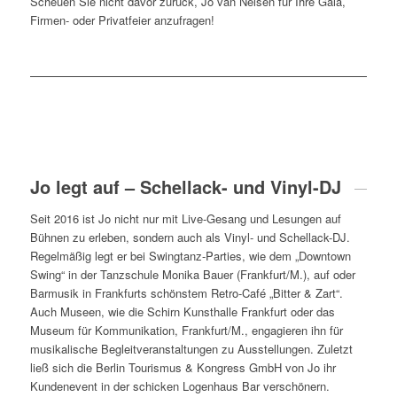
Scheuen Sie nicht davor zurück, Jo van Nelsen für Ihre Gala,
Firmen- oder Privatfeier anzufragen!
Jo legt auf – Schellack- und Vinyl-DJ
Seit 2016 ist Jo nicht nur mit Live-Gesang und Lesungen auf
Bühnen zu erleben, sondern auch als Vinyl- und Schellack-DJ.
Regelmäßig legt er bei Swingtanz-Parties, wie dem „Downtown
Swing“ in der Tanzschule Monika Bauer (Frankfurt/M.), auf oder
Barmusik in Frankfurts schönstem Retro-Café „Bitter & Zart“.
Auch Museen, wie die Schirn Kunsthalle Frankfurt oder das
Museum für Kommunikation, Frankfurt/M., engagieren ihn für
musikalische Begleitveranstaltungen zu Ausstellungen. Zuletzt
ließ sich die Berlin Tourismus & Kongress GmbH von Jo ihr
Kundenevent in der schicken Logenhaus Bar verschönern.