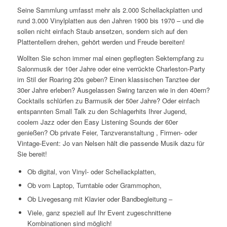
Seine Sammlung umfasst mehr als 2.000 Schellackplatten und
rund 3.000 Vinylplatten aus den Jahren 1900 bis 1970 – und die
sollen nicht einfach Staub ansetzen, sondern sich auf den
Plattentellern drehen, gehört werden und Freude bereiten!
Wollten Sie schon immer mal einen gepflegten Sektempfang zu
Salonmusik der 10er Jahre oder eine verrückte Charleston-Party
im Stil der Roaring 20s geben? Einen klassischen Tanztee der
30er Jahre erleben? Ausgelassen Swing tanzen wie in den 40ern?
Cocktails schlürfen zu Barmusik der 50er Jahre? Oder einfach
entspannten Small Talk zu den Schlagerhits Ihrer Jugend,
coolem Jazz oder den Easy Listening Sounds der 60er
genießen? Ob private Feier, Tanzveranstaltung , Firmen- oder
Vintage-Event: Jo van Nelsen hält die passende Musik dazu für
Sie bereit!
Ob digital, von Vinyl- oder Schellackplatten,
Ob vom Laptop, Turntable oder Grammophon,
Ob Livegesang mit Klavier oder Bandbegleitung –
Viele, ganz speziell auf Ihr Event zugeschnittene
Kombinationen sind möglich!