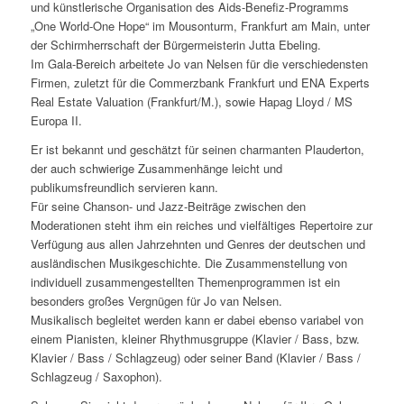
und künstlerische Organisation des Aids-Benefiz-Programms
„One World-One Hope“ im Mousonturm, Frankfurt am Main, unter
der Schirmherrschaft der Bürgermeisterin Jutta Ebeling.
Im Gala-Bereich arbeitete Jo van Nelsen für die verschiedensten
Firmen, zuletzt für die Commerzbank Frankfurt und ENA Experts
Real Estate Valuation (Frankfurt/M.), sowie Hapag Lloyd / MS
Europa II.
Er ist bekannt und geschätzt für seinen charmanten Plauderton,
der auch schwierige Zusammenhänge leicht und
publikumsfreundlich servieren kann.
Für seine Chanson- und Jazz-Beiträge zwischen den
Moderationen steht ihm ein reiches und vielfältiges Repertoire zur
Verfügung aus allen Jahrzehnten und Genres der deutschen und
ausländischen Musikgeschichte. Die Zusammenstellung von
individuell zusammengestellten Themenprogrammen ist ein
besonders großes Vergnügen für Jo van Nelsen.
Musikalisch begleitet werden kann er dabei ebenso variabel von
einem Pianisten, kleiner Rhythmusgruppe (Klavier / Bass, bzw.
Klavier / Bass / Schlagzeug) oder seiner Band (Klavier / Bass /
Schlagzeug / Saxophon).