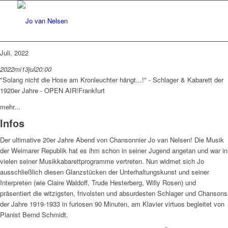
Juli, 2022
2022
mi
13
jul
20:00
"Solang nicht die Hose am Kronleuchter hängt...!" - Schlager & Kabarett der
1920er Jahre - OPEN AIR!
Frankfurt
mehr...
Infos
Der ultimative 20er Jahre Abend von Chansonnier Jo van Nelsen! Die Musik
der Weimarer Republik hat es ihm schon in seiner Jugend angetan und war in
vielen seiner Musikkabarettprogramme vertreten. Nun widmet sich Jo
ausschließlich diesen Glanzstücken der Unterhaltungskunst und seiner
Interpreten (wie Claire Waldoff, Trude Hesterberg, Willy Rosen) und
präsentiert die witzigsten, frivolsten und absurdesten Schlager und Chansons
der Jahre 1919-1933 in furiosen 90 Minuten, am Klavier virtuos begleitet von
Pianist Bernd Schmidt.