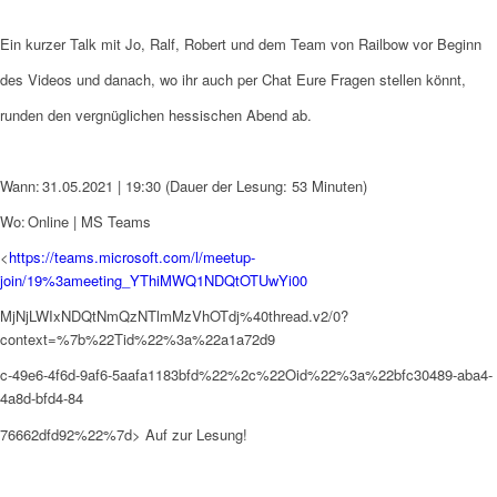
Ein kurzer Talk mit Jo, Ralf, Robert und dem Team von Railbow vor Beginn
des Videos und danach, wo ihr auch per Chat Eure Fragen stellen könnt,
runden den vergnüglichen hessischen Abend ab.
Wann: 31.05.2021 | 19:30 (Dauer der Lesung: 53 Minuten)
Wo: Online | MS Teams
<
https://teams.microsoft.com/l/meetup-
join/19%3ameeting_YThiMWQ1NDQtOTUwYi00
MjNjLWIxNDQtNmQzNTlmMzVhOTdj%40thread.v2/0?
context=%7b%22Tid%22%3a%22a1a72d9
c-49e6-4f6d-9af6-5aafa1183bfd%22%2c%22Oid%22%3a%22bfc30489-aba4-
4a8d-bfd4-84
76662dfd92%22%7d> Auf zur Lesung!