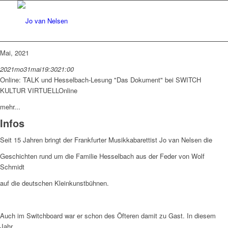
Mai, 2021
2021
mo
31
mai
19:30
21:00
Online: TALK und Hesselbach-Lesung "Das Dokument" bei SWITCH
KULTUR VIRTUELL
Online
mehr...
Infos
Seit 15 Jahren bringt der Frankfurter Musikkabarettist Jo van Nelsen die
Geschichten rund um die Familie Hesselbach aus der Feder von Wolf
Schmidt
auf die deutschen Kleinkunstbühnen.
Auch im Switchboard war er schon des Öfteren damit zu Gast. In diesem
Jahr