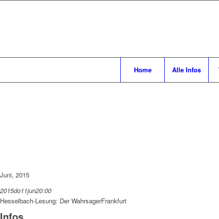
Home
Alle Infos
Juni, 2015
2015
do
11
jun
20:00
Hesselbach-Lesung: Der Wahrsager
Frankfurt
Infos