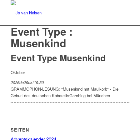
Event Type :
Musenkind
Event Type
Musenkind
Oktober
2026
do
29
okt
19:30
GRAMMOPHON-LESUNG: "Musenkind mit Maulkorb" - Die
Geburt des deutschen Kabaretts
Garching bei München
SEITEN
Adventskalender 2024