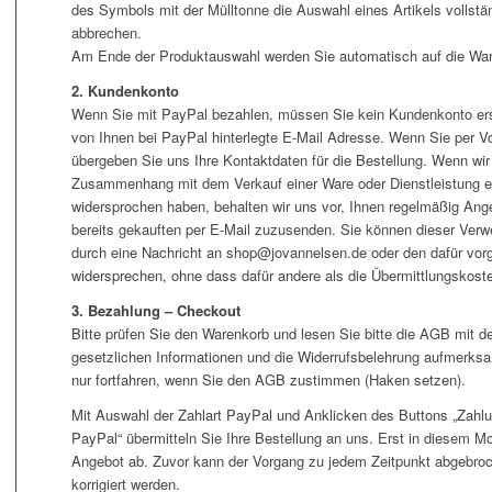
des Symbols mit der Mülltonne die Auswahl eines Artikels vollstä
abbrechen.
Am Ende der Produktauswahl werden Sie automatisch auf die Ware
2. Kundenkonto
Wenn Sie mit PayPal bezahlen, müssen Sie kein Kundenkonto erste
von Ihnen bei PayPal hinterlegte E-Mail Adresse. Wenn Sie per 
übergeben Sie uns Ihre Kontaktdaten für die Bestellung. Wenn wir
Zusammenhang mit dem Verkauf einer Ware oder Dienstleistung er
widersprochen haben, behalten wir uns vor, Ihnen regelmäßig Ang
bereits gekauften per E-Mail zuzusenden. Sie können dieser Verw
durch eine Nachricht an shop@jovannelsen.de oder den dafür vor
widersprechen, ohne dass dafür andere als die Übermittlungskost
3. Bezahlung – Checkout
Bitte prüfen Sie den Warenkorb und lesen Sie bitte die AGB mit d
gesetzlichen Informationen und die Widerrufsbelehrung aufmerksa
nur fortfahren, wenn Sie den AGB zustimmen (Haken setzen).
Mit Auswahl der Zahlart PayPal und Anklicken des Buttons „Zahlung
PayPal“ übermitteln Sie Ihre Bestellung an uns. Erst in diesem M
Angebot ab. Zuvor kann der Vorgang zu jedem Zeitpunkt abgebro
korrigiert werden.