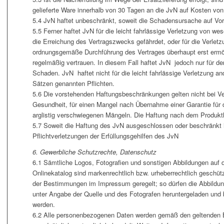
gelieferte Ware innerhalb von 30 Tagen an die JvN auf Kosten v
5.4 JvN haftet unbeschränkt, soweit die Schadensursache auf Vors
5.5 Ferner haftet JvN für die leicht fahrlässige Verletzung von wes
die Erreichung des Vertragszwecks gefährdet, oder für die Verletzu
ordnungsgemäße Durchführung des Vertrages überhaupt erst ermög
regelmäßig vertrauen. In diesem Fall haftet JvN jedoch nur für d
Schaden. JvN haftet nicht für die leicht fahrlässige Verletzung an
Sätzen genannten Pflichten.
5.6 Die vorstehenden Haftungsbeschränkungen gelten nicht bei V
Gesundheit, für einen Mangel nach Übernahme einer Garantie für 
arglistig verschwiegenen Mängeln. Die Haftung nach dem Produkth
5.7 Soweit die Haftung des JvN ausgeschlossen oder beschränkt ist
Pflichtverletzungen der Erfüllungsgehilfen des JvN
6. Gewerbliche Schutzrechte, Datenschutz
6.1 Sämtliche Logos, Fotografien und sonstigen Abbildungen auf de
Onlinekatalog sind markenrechtlich bzw. urheberrechtlich geschüt
der Bestimmungen im Impressum geregelt; so dürfen die Abbildun
unter Angabe der Quelle und des Fotografen heruntergeladen u
werden.
6.2 Alle personenbezogenen Daten werden gemäß den geltende