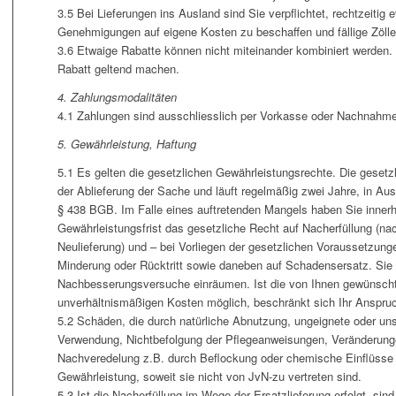
3.5 Bei Lieferungen ins Ausland sind Sie verpflichtet, rechtzeitig 
Genehmigungen auf eigene Kosten zu beschaffen und fällige Zölle 
3.6 Etwaige Rabatte können nicht miteinander kombiniert werden. 
Rabatt geltend machen.
4. Zahlungsmodalitäten
4.1 Zahlungen sind ausschliesslich per Vorkasse oder Nachnahm
5. Gewährleistung, Haftung
5.1 Es gelten die gesetzlichen Gewährleistungsrechte. Die gesetzl
der Ablieferung der Sache und läuft regelmäßig zwei Jahre, in Aus
§ 438 BGB. Im Falle eines auftretenden Mangels haben Sie innerh
Gewährleistungsfrist das gesetzliche Recht auf Nacherfüllung (na
Neulieferung) und – bei Vorliegen der gesetzlichen Voraussetzung
Minderung oder Rücktritt sowie daneben auf Schadensersatz. Si
Nachbesserungsversuche einräumen. Ist die von Ihnen gewünschte
unverhältnismäßigen Kosten möglich, beschränkt sich Ihr Anspruch
5.2 Schäden, die durch natürliche Abnutzung, ungeignete oder 
Verwendung, Nichtbefolgung der Pflegeanweisungen, Veränderunge
Nachveredelung z.B. durch Beflockung oder chemische Einflüsse e
Gewährleistung, soweit sie nicht von JvN-zu vertreten sind.
5.3 Ist die Nacherfüllung im Wege der Ersatzlieferung erfolgt, sind 