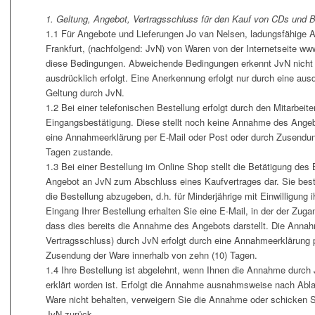
1. Geltung, Angebot, Vertragsschluss für den Kauf von CDs und 
1.1 Für Angebote und Lieferungen Jo van Nelsen, ladungsfähige An
Frankfurt, (nachfolgend: JvN) von Waren von der Internetseite ww
diese Bedingungen. Abweichende Bedingungen erkennt JvN nicht 
ausdrücklich erfolgt. Eine Anerkennung erfolgt nur durch eine ausdr
Geltung durch JvN.
1.2 Bei einer telefonischen Bestellung erfolgt durch den Mitarbeit
Eingangsbestätigung. Diese stellt noch keine Annahme des Angeb
eine Annahmeerklärung per E-Mail oder Post oder durch Zusendun
Tagen zustande.
1.3 Bei einer Bestellung im Online Shop stellt die Betätigung des
Angebot an JvN zum Abschluss eines Kaufvertrages dar. Sie bestät
die Bestellung abzugeben, d.h. für Minderjährige mit Einwilligung 
Eingang Ihrer Bestellung erhalten Sie eine E-Mail, in der der Zuga
dass dies bereits die Annahme des Angebots darstellt. Die Anna
Vertragsschluss) durch JvN erfolgt durch eine Annahmeerklärung 
Zusendung der Ware innerhalb von zehn (10) Tagen.
1.4 Ihre Bestellung ist abgelehnt, wenn Ihnen die Annahme durch 
erklärt worden ist. Erfolgt die Annahme ausnahmsweise nach Ablau
Ware nicht behalten, verweigern Sie die Annahme oder schicken S
JvN zurück.