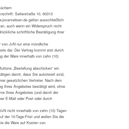
Büchern
schrift: Seilerstraße 10, 60313
w.jovannelsen.de gelten ausschließlich
an, auch wenn ein Widerspruch nicht
ückliche schriftliche Bestätigung ihrer
er von JvN nur eine mündliche
ots dar. Der Vertrag kommt erst durch
g der Ware innerhalb von zehn (10)
 Buttons „Bestellung abschicken“ ein
igen damit, dass Sie autorisiert sind,
ihrer gesetzlichen Vertreter. Nach dem
ng Ihres Angebotes bestätigt wird, ohne
hme Ihres Angebotes (und damit der
per E-Mail oder Post oder durch
JvN nicht innerhalb von zehn (10) Tagen
f der 10-Tage-Frist und wollen Sie die
ie die Ware auf Kosten von