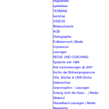
Regiearbeit
spielwiese
TERMINE
testshop
VIDEOS
Widerrufsrecht
AGB
Diskographie
Erdbeermund | Media
Impressum
Lesungen
REGIE UND COACHING
Spielorte seit 1989
Alle Inszenierungen ab 2001
Archiv der Bühnenprogramme
CDs, Bücher & USB-Sticks
Datenschutz
Grammophon – Lesungen
Solang nicht die Hose… | Media
Widerruf
Hesselbach-Lesungen | Media
Newsletter