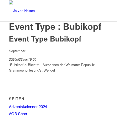
Event Type : Bubikopf
Event Type
Bubikopf
September
2026
di
22
sep
19:00
"Bubikopf & Bleistift - Autorinnen der Weimarer Republik" -
Grammophonlesung
St.Wendel
SEITEN
Adventskalender 2024
AGB Shop