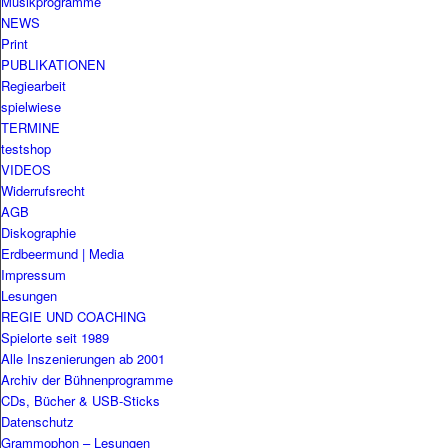
Musikprogramme
NEWS
Print
PUBLIKATIONEN
Regiearbeit
spielwiese
TERMINE
testshop
VIDEOS
Widerrufsrecht
AGB
Diskographie
Erdbeermund | Media
Impressum
Lesungen
REGIE UND COACHING
Spielorte seit 1989
Alle Inszenierungen ab 2001
Archiv der Bühnenprogramme
CDs, Bücher & USB-Sticks
Datenschutz
Grammophon – Lesungen