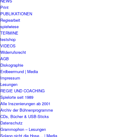
NEWS
Print
PUBLIKATIONEN
Regiearbeit
spielwiese
TERMINE
testshop
VIDEOS
Widerrufsrecht
AGB
Diskographie
Erdbeermund | Media
Impressum
Lesungen
REGIE UND COACHING
Spielorte seit 1989
Alle Inszenierungen ab 2001
Archiv der Bühnenprogramme
CDs, Bücher & USB-Sticks
Datenschutz
Grammophon – Lesungen
Solang nicht die Hose… | Media