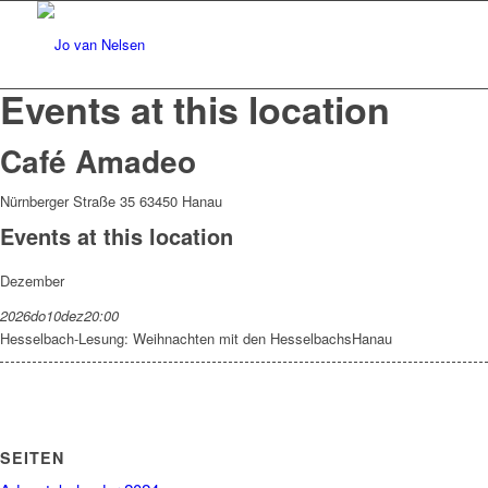
Events at this location
Café Amadeo
Nürnberger Straße 35 63450 Hanau
Events at this location
Dezember
2026
do
10
dez
20:00
Hesselbach-Lesung: Weihnachten mit den Hesselbachs
Hanau
SEITEN