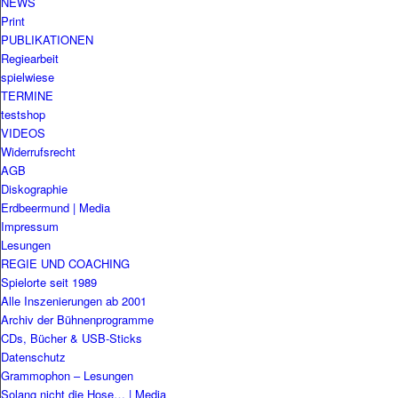
NEWS
Print
PUBLIKATIONEN
Regiearbeit
spielwiese
TERMINE
testshop
VIDEOS
Widerrufsrecht
AGB
Diskographie
Erdbeermund | Media
Impressum
Lesungen
REGIE UND COACHING
Spielorte seit 1989
Alle Inszenierungen ab 2001
Archiv der Bühnenprogramme
CDs, Bücher & USB-Sticks
Datenschutz
Grammophon – Lesungen
Solang nicht die Hose… | Media