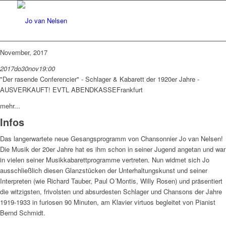
November, 2017
2017
do
30
nov
19:00
"Der rasende Conferencier" - Schlager & Kabarett der 1920er Jahre -
AUSVERKAUFT! EVTL ABENDKASSE
Frankfurt
mehr...
Infos
Das langerwartete neue Gesangsprogramm von Chansonnier Jo van Nelsen!
Die Musik der 20er Jahre hat es ihm schon in seiner Jugend angetan und war
in vielen seiner Musikkabarettprogramme vertreten. Nun widmet sich Jo
ausschließlich diesen Glanzstücken der Unterhaltungskunst und seiner
Interpreten (wie Richard Tauber, Paul O´Montis, Willy Rosen) und präsentiert
die witzigsten, frivolsten und absurdesten Schlager und Chansons der Jahre
1919-1933 in furiosen 90 Minuten, am Klavier virtuos begleitet von Pianist
Bernd Schmidt.