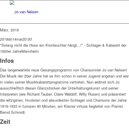
März, 2019
2019
do
14
mar
20:00
"Solang nicht die Hose am Kronleuchter hängt...!" - Schlager & Kabarett der
1920er Jahre
Mannheim
Infos
Das langerwartete neue Gesangsprogramm von Chansonnier Jo van Nelsen!
Die Musik der 20er Jahre hat es ihm schon in seiner Jugend angetan und war
in vielen seiner Musikkabarettprogramme vertreten. Nun widmet sich Jo
ausschließlich diesen Glanzstücken der Unterhaltungskunst und seiner
Interpreten (wie Richard Tauber, Claire Waldoff, Willy Rosen) und präsentiert
die witzigsten, frivolsten und absurdesten Schlager und Chansons der Jahre
1919-1933 in furiosen 90 Minuten, am Klavier virtuos begleitet von Pianist
Bernd Schmidt.
Zeit