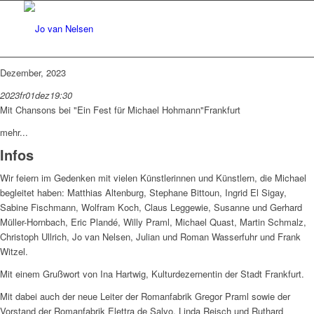
Dezember, 2023
2023
fr
01
dez
19:30
Mit Chansons bei "Ein Fest für Michael Hohmann"
Frankfurt
mehr...
Infos
Wir feiern im Gedenken mit vielen Künstlerinnen und Künstlern, die Michael
begleitet haben: Matthias Altenburg, Stephane Bittoun, Ingrid El Sigay,
Sabine Fischmann, Wolfram Koch, Claus Leggewie, Susanne und Gerhard
Müller-Hornbach, Eric Plandé, Willy Praml, Michael Quast, Martin Schmalz,
Christoph Ullrich, Jo van Nelsen, Julian und Roman Wasserfuhr und Frank
Witzel.
Mit einem Grußwort von Ina Hartwig, Kulturdezernentin der Stadt Frankfurt.
Mit dabei auch der neue Leiter der Romanfabrik Gregor Praml sowie der
Vorstand der Romanfabrik Elettra de Salvo, Linda Reisch und Ruthard