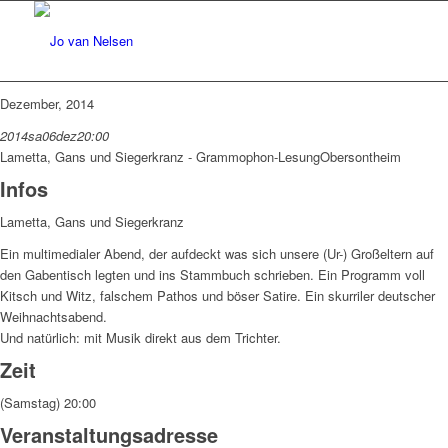
Dezember, 2014
2014
sa
06
dez
20:00
Lametta, Gans und Siegerkranz - Grammophon-Lesung
Obersontheim
Infos
Lametta, Gans und Siegerkranz
Ein multimedialer Abend, der aufdeckt was sich unsere (Ur-) Großeltern auf
den Gabentisch legten und ins Stammbuch schrieben. Ein Programm voll
Kitsch und Witz, falschem Pathos und böser Satire. Ein skurriler deutscher
Weihnachtsabend.
Und natürlich: mit Musik direkt aus dem Trichter.
Zeit
(Samstag) 20:00
Veranstaltungsadresse