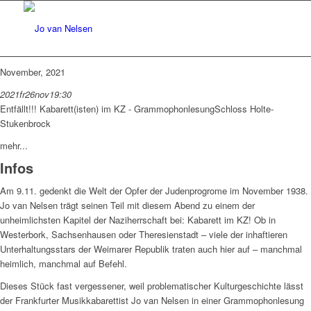
November, 2021
2021
fr
26
nov
19:30
Entfällt!!! Kabarett(isten) im KZ - Grammophonlesung
Schloss Holte-
Stukenbrock
mehr...
Infos
Am 9.11. gedenkt die Welt der Opfer der Judenprogrome im November 1938.
Jo van Nelsen trägt seinen Teil mit diesem Abend zu einem der
unheimlichsten Kapitel der Naziherrschaft bei: Kabarett im KZ! Ob in
Westerbork, Sachsenhausen oder Theresienstadt – viele der inhaftieren
Unterhaltungsstars der Weimarer Republik traten auch hier auf – manchmal
heimlich, manchmal auf Befehl.
Dieses Stück fast vergessener, weil problematischer Kulturgeschichte lässt
der Frankfurter Musikkabarettist Jo van Nelsen in einer Grammophonlesung