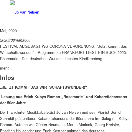
Mai, 2020
2020
fr
08
mai
20:00
FESTIVAL ABGESAGT WG CORONA VERORDNUNG: "Jetzt kommt das
Wirtschaftswunder!" - Programm zu FRANKFURT LIEST EIN BUCH 2020:
Rosemarie - Des deutschen Wunders liebstes Kind
Kronberg
mehr...
Infos
„JETZT KOMMT DAS WIRTSCHAFTSWUNDER!“
Lesung aus Erich Kubys Roman „Rosemarie“ und Kabarettchansons
der 50er Jahre
Der Frankfurter Musikkabarettist Jo van Nelsen und sein Pianist Bernd
Schmidt präsentieren Kabarettchansons der 50er Jahre im Dialog mit Kubys
Roman. Autoren wie Günter Neumann, Martin Morlock, Georg Kreisler,
Friedrich Hollaender und Erich Kästner nahmen das deutsche