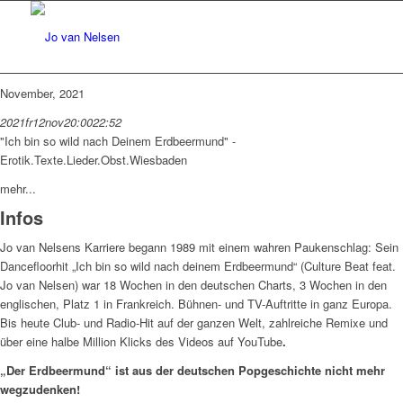
November, 2021
2021
fr
12
nov
20:00
22:52
"Ich bin so wild nach Deinem Erdbeermund" -
Erotik.Texte.Lieder.Obst.
Wiesbaden
mehr...
Infos
Jo van Nelsens Karriere begann 1989 mit einem wahren Paukenschlag: Sein
Dancefloorhit „Ich bin so wild nach deinem Erdbeermund“ (Culture Beat feat.
Jo van Nelsen) war 18 Wochen in den deutschen Charts, 3 Wochen in den
englischen, Platz 1 in Frankreich. Bühnen- und TV-Auftritte in ganz Europa.
Bis heute Club- und Radio-Hit auf der ganzen Welt, zahlreiche Remixe und
über eine halbe Million Klicks des Videos auf YouTube
.
„Der Erdbeermund“ ist aus der deutschen Popgeschichte nicht mehr
wegzudenken!