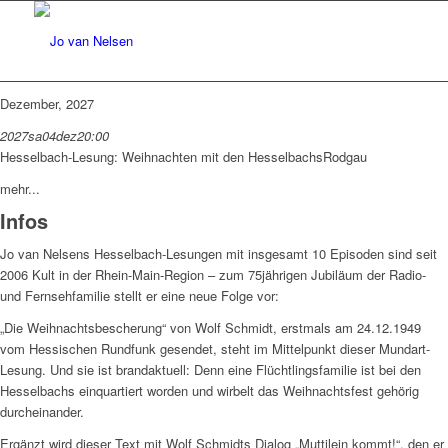
Dezember, 2027
2027
sa
04
dez
20:00
Hesselbach-Lesung: Weihnachten mit den Hesselbachs
Rodgau
mehr...
Infos
Jo van Nelsens Hesselbach-Lesungen mit insgesamt 10 Episoden sind seit
2006 Kult in der Rhein-Main-Region – zum 75jährigen Jubiläum der Radio-
und Fernsehfamilie stellt er eine neue Folge vor:
„Die Weihnachtsbescherung“ von Wolf Schmidt, erstmals am 24.12.1949
vom Hessischen Rundfunk gesendet, steht im Mittelpunkt dieser Mundart-
Lesung. Und sie ist brandaktuell: Denn eine Flüchtlingsfamilie ist bei den
Hesselbachs einquartiert worden und wirbelt das Weihnachtsfest gehörig
durcheinander.
Ergänzt wird dieser Text mit Wolf Schmidts Dialog „Muttilein kommt!“, den er