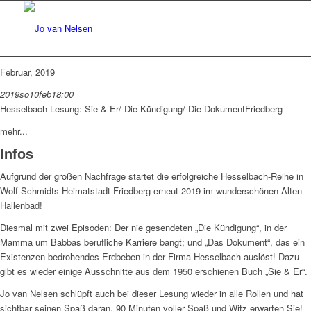
Februar, 2019
2019
so
10
feb
18:00
Hesselbach-Lesung: Sie & Er/ Die Kündigung/ Die Dokument
Friedberg
mehr...
Infos
Aufgrund der großen Nachfrage startet die erfolgreiche Hesselbach-Reihe in
Wolf Schmidts Heimatstadt Friedberg erneut 2019 im wunderschönen Alten
Hallenbad!
Diesmal mit zwei Episoden: Der nie gesendeten „Die Kündigung“, in der
Mamma um Babbas berufliche Karriere bangt; und „Das Dokument“, das ein
Existenzen bedrohendes Erdbeben in der Firma Hesselbach auslöst! Dazu
gibt es wieder einige Ausschnitte aus dem 1950 erschienen Buch „Sie & Er“.
Jo van Nelsen schlüpft auch bei dieser Lesung wieder in alle Rollen und hat
sichtbar seinen Spaß daran. 90 Minuten voller Spaß und Witz erwarten Sie!