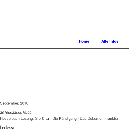
Home
Alle Infos
September, 2016
2016
do
22
sep
19:00
Hesselbach-Lesung: Sie & Er | Die Kündigung | Das Dokument
Frankfurt
Infos