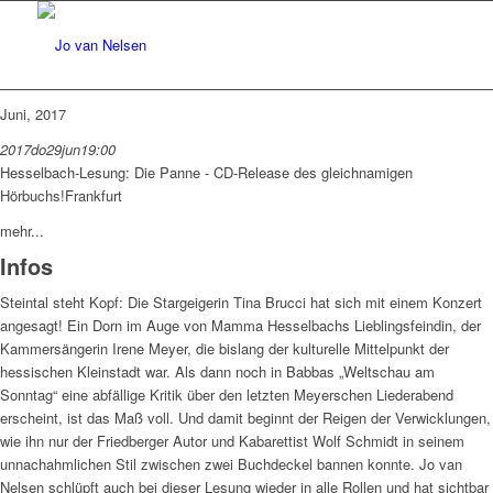
Juni, 2017
2017
do
29
jun
19:00
Hesselbach-Lesung: Die Panne - CD-Release des gleichnamigen
Hörbuchs!
Frankfurt
mehr...
Infos
Steintal steht Kopf: Die Stargeigerin Tina Brucci hat sich mit einem Konzert
angesagt! Ein Dorn im Auge von Mamma Hesselbachs Lieblingsfeindin, der
Kammersängerin Irene Meyer, die bislang der kulturelle Mittelpunkt der
hessischen Kleinstadt war. Als dann noch in Babbas „Weltschau am
Sonntag“ eine abfällige Kritik über den letzten Meyerschen Liederabend
erscheint, ist das Maß voll. Und damit beginnt der Reigen der Verwicklungen,
wie ihn nur der Friedberger Autor und Kabarettist Wolf Schmidt in seinem
unnachahmlichen Stil zwischen zwei Buchdeckel bannen konnte. Jo van
Nelsen schlüpft auch bei dieser Lesung wieder in alle Rollen und hat sichtbar