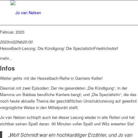
Februar, 2023
2023
mi
22
feb
20:00
Hesselbach-Lesung: Die Kündigung/ Die Spezialistin
Friedrichsdorf
mehr...
Infos
Weiter gehts mit der Hesselbach-Reihe in Garniers Keller!
Diesmal mit zwei Episoden: Der nie gesendeten „Die Kündigung“, in der
Mamma um Babbas berufliche Karriere bangt; und „Die Spezialistin“, die das
noch heute aktuelle Thema der geschäftlichen Umstrukturierung auf gewohnt
vergnügliche Weise in den Mittelpunkt stellt.
Jo van Nelsen schlüpft auch bei dieser Lesung wieder in alle Rollen und hat
sichtbar seinen Spaß daran. 90 Minuten voller Spaß und Witz erwarten Sie!
„Wolf Schmidt war ein hochkarätiger Erzähler, und Jo van