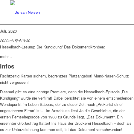
Juli, 2020
2020
mi
15
jul
19:30
Hesselbach-Lesung: Die Kündigung/ Das Dokument
Kronberg
mehr...
Infos
Rechtzeitig Karten sichern, begrenztes Platzangebot! Mund-Nasen-Schutz
nicht vergessen!
Diesmal gibt es eine richtige Premiere, denn die Hesselbach-Episode „Die
Kündigung“ wurde nie verfilmt! Dabei berichtet sie von einem entscheidenden
Wendepunkt im Leben Babbas, der zu dieser Zeit noch „Prokurist einer
angesehenen Firma“ ist… Im Anschluss liest Jo die Geschichte, die der
ersten Fernsehepisode von 1960 zu Grunde liegt, „Das Dokument“. Ein
ersehnter Großauftrag flattert ins Haus der Druckerei Hesselbach – doch als
es zur Unterzeichnung kommen soll, ist das Dokument verschwunden!