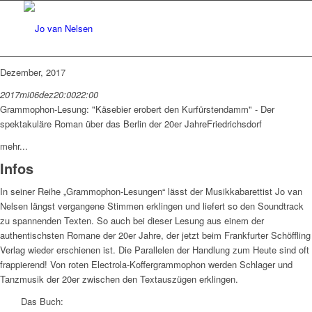
Dezember, 2017
2017
mi
06
dez
20:00
22:00
Grammophon-Lesung: "Käsebier erobert den Kurfürstendamm" - Der
spektakuläre Roman über das Berlin der 20er Jahre
Friedrichsdorf
mehr...
Infos
In seiner Reihe „Grammophon-Lesungen“ lässt der Musikkabarettist Jo van
Nelsen längst vergangene Stimmen erklingen und liefert so den Soundtrack
zu spannenden Texten. So auch bei dieser Lesung aus einem der
authentischsten Romane der 20er Jahre, der jetzt beim Frankfurter Schöffling
Verlag wieder erschienen ist. Die Parallelen der Handlung zum Heute sind oft
frappierend! Von roten Electrola-Koffergrammophon werden Schlager und
Tanzmusik der 20er zwischen den Textauszügen erklingen.
Das Buch: