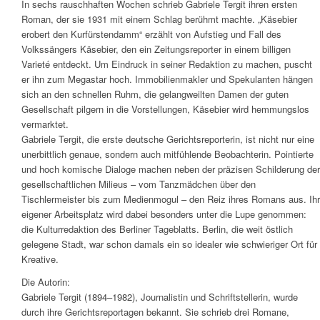
In sechs rauschhaften Wochen schrieb Gabriele Tergit ihren ersten
Roman, der sie 1931 mit einem Schlag berühmt machte. „Käsebier
erobert den Kurfürstendamm“ erzählt von Aufstieg und Fall des
Volkssängers Käsebier, den ein Zeitungsreporter in einem billigen
Varieté entdeckt. Um Eindruck in seiner Redaktion zu machen, puscht
er ihn zum Megastar hoch. Immobilienmakler und Spekulanten hängen
sich an den schnellen Ruhm, die gelangweilten Damen der guten
Gesellschaft pilgern in die Vorstellungen, Käsebier wird hemmungslos
vermarktet.
Gabriele Tergit, die erste deutsche Gerichtsreporterin, ist nicht nur eine
unerbittlich genaue, sondern auch mitfühlende Beobachterin. Pointierte
und hoch komische Dialoge machen neben der präzisen Schilderung der
gesellschaftlichen Milieus – vom Tanzmädchen über den
Tischlermeister bis zum Medienmogul – den Reiz ihres Romans aus. Ihr
eigener Arbeitsplatz wird dabei besonders unter die Lupe genommen:
die Kulturredaktion des Berliner Tageblatts. Berlin, die weit östlich
gelegene Stadt, war schon damals ein so idealer wie schwieriger Ort für
Kreative.
Die Autorin:
Gabriele Tergit (1894–1982), Journalistin und Schriftstellerin, wurde
durch ihre Gerichtsreportagen bekannt. Sie schrieb drei Romane,