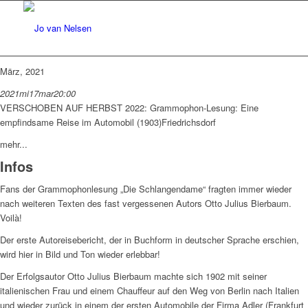
März, 2021
2021
mi
17
mar
20:00
VERSCHOBEN AUF HERBST 2022: Grammophon-Lesung: Eine
empfindsame Reise im Automobil (1903)
Friedrichsdorf
mehr...
Infos
Fans der Grammophonlesung „Die Schlangendame“ fragten immer wieder
nach weiteren Texten des fast vergessenen Autors Otto Julius Bierbaum.
Voilà!
Der erste Autoreisebericht, der in Buchform in deutscher Sprache erschien,
wird hier in Bild und Ton wieder erlebbar!
Der Erfolgsautor Otto Julius Bierbaum machte sich 1902 mit seiner
italienischen Frau und einem Chauffeur auf den Weg von Berlin nach Italien
und wieder zurück in einem der ersten Automobile der Firma Adler (Frankfurt