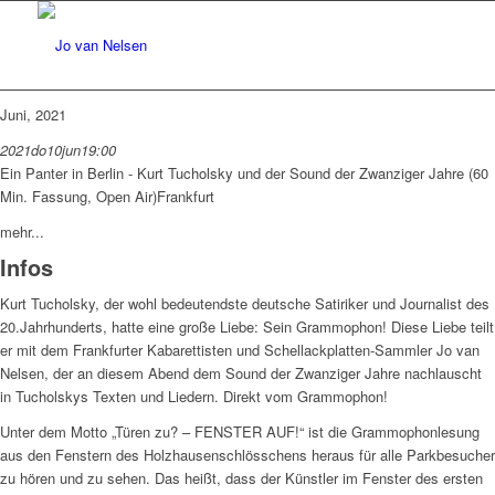
Juni, 2021
2021
do
10
jun
19:00
Ein Panter in Berlin - Kurt Tucholsky und der Sound der Zwanziger Jahre (60
Min. Fassung, Open Air)
Frankfurt
mehr...
Infos
Kurt Tucholsky, der wohl bedeutendste deutsche Satiriker und Journalist des
20.Jahrhunderts, hatte eine große Liebe: Sein Grammophon! Diese Liebe teilt
er mit dem Frankfurter Kabarettisten und Schellackplatten-Sammler Jo van
Nelsen, der an diesem Abend dem Sound der Zwanziger Jahre nachlauscht
in Tucholskys Texten und Liedern. Direkt vom Grammophon!
Unter dem Motto „Türen zu? – FENSTER AUF!“ ist die Grammophonlesung
aus den Fenstern des Holzhausenschlösschens heraus für alle Parkbesucher
zu hören und zu sehen.
Das heißt, dass der Künstler im Fenster des ersten