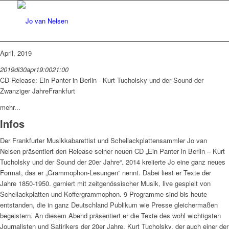
April, 2019
2019
di
30
apr
19:00
21:00
CD-Release: Ein Panter in Berlin - Kurt Tucholsky und der Sound der
Zwanziger Jahre
Frankfurt
mehr...
Infos
Der Frankfurter Musikkabarettist und Schellackplattensammler Jo van
Nelsen präsentiert den Release seiner neuen CD „Ein Panter in Berlin – Kurt
Tucholsky und der Sound der 20er Jahre“. 2014 kreiierte Jo eine ganz neues
Format, das er „Grammophon-Lesungen“ nennt. Dabei liest er Texte der
Jahre 1850-1950. garniert mit zeitgenössischer Musik, live gespielt von
Schellackplatten und Koffergrammophon. 9 Programme sind bis heute
entstanden, die in ganz Deutschland Publikum wie Presse gleichermaßen
begeistern. An diesem Abend präsentiert er die Texte des wohl wichtigsten
Journalisten und Satirikers der 20er Jahre, Kurt Tucholsky, der auch einer der