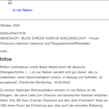
Oktober, 2025
2025
so
05
okt
19:30
ABGESAGT!! "BLICK ZURÜCK DURCHS SCHLÜSSELOCH" - Frivole
Chansons zwischen Liebeslust und Paragraphenfrust
Wiesbaden
mehr...
Infos
Brillant unterhaltsam streift dieser Abend durch die deutsche
Sittengeschichte. (…) Jo van Nelsen versteht sich gut darauf, das zu
zelebrieren, seine Geschmeidigkeit rundum, in Gesang und Auftreten, ist
exzeptionell. (Frankfurter Rundschau, 16.09.2024)
Zu seinem 35jährigen Bühnenjubiläum erinnert Jo van Nelsen an die
Sängerin, die seine Liebe zum Chanson und literarischen Kabarett entfachte:
Helen Vita. Mit ihren „Frechen Chansons aus dem alten Frankreich“ löste sie
1963 einen Sturm der Entrüstung aus, aber auch der sexuellen Befreiung.