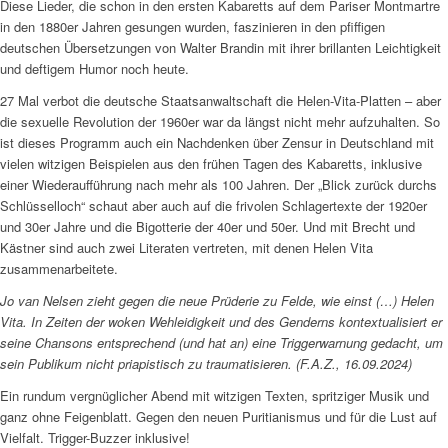
Diese Lieder, die schon in den ersten Kabaretts auf dem Pariser Montmartre
in den 1880er Jahren gesungen wurden, faszinieren in den pfiffigen
deutschen Übersetzungen von Walter Brandin mit ihrer brillanten Leichtigkeit
und deftigem Humor noch heute.
27 Mal verbot die deutsche Staatsanwaltschaft die Helen-Vita-Platten – aber
die sexuelle Revolution der 1960er war da längst nicht mehr aufzuhalten. So
ist dieses Programm auch ein Nachdenken über Zensur in Deutschland mit
vielen witzigen Beispielen aus den frühen Tagen des Kabaretts, inklusive
einer Wiederaufführung nach mehr als 100 Jahren. Der „Blick zurück durchs
Schlüsselloch“ schaut aber auch auf die frivolen Schlagertexte der 1920er
und 30er Jahre und die Bigotterie der 40er und 50er. Und mit Brecht und
Kästner sind auch zwei Literaten vertreten, mit denen Helen Vita
zusammenarbeitete.
Jo van Nelsen zieht gegen die neue Prüderie zu Felde, wie einst (…) Helen
Vita. In Zeiten der woken Wehleidigkeit und des Genderns kontextualisiert er
seine Chansons entsprechend (und hat an) eine Triggerwarnung gedacht, um
sein Publikum nicht priapistisch zu traumatisieren. (F.A.Z., 16.09.2024)
Ein rundum vergnüglicher Abend mit witzigen Texten, spritziger Musik und
ganz ohne Feigenblatt. Gegen den neuen Puritianismus und für die Lust auf
Vielfalt. Trigger-Buzzer inklusive!