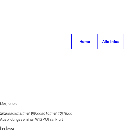
Home
Alle Infos
Mai, 2026
2026
sa
09
mai
(mai 9)
9:00
so
10
(mai 10)
18:00
Ausbildungsseminar WISPO
Frankfurt
Infos